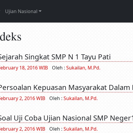
Ujian Nasional
ndeks
Sejarah Singkat SMP N 1 Tayu Pati
February 18, 2016 WIB
Oleh :
Sukailan, M.Pd.
Persoalan Kepuasan Masyarakat Dalam 
February 2, 2016 WIB
Oleh :
Sukailan, M.Pd.
Soal Uji Coba Ujian Nasional SMP Neger
February 2, 2016 WIB
Oleh :
Sukailan, M.Pd.