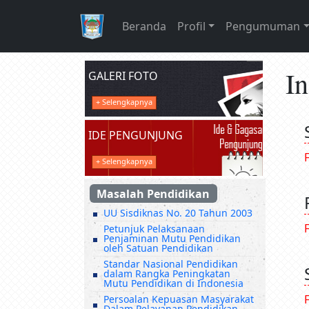
Beranda
Profil
Pengumuman
I
GALERI FOTO
+ Selengkapnya
IDE PENGUNJUNG
+ Selengkapnya
Masalah Pendidikan
UU Sisdiknas No. 20 Tahun 2003
Petunjuk Pelaksanaan
Penjaminan Mutu Pendidikan
oleh Satuan Pendidikan
Standar Nasional Pendidikan
dalam Rangka Peningkatan
Mutu Pendidikan di Indonesia
Persoalan Kepuasan Masyarakat
Dalam Pelayanan Pendidikan