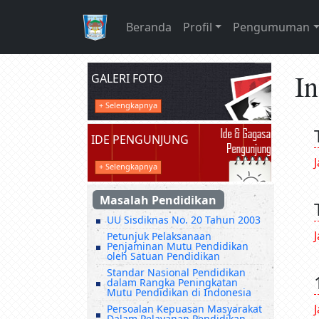
Beranda
Profil
Pengumuman
I
GALERI FOTO
+ Selengkapnya
IDE PENGUNJUNG
+ Selengkapnya
Masalah Pendidikan
UU Sisdiknas No. 20 Tahun 2003
Petunjuk Pelaksanaan
Penjaminan Mutu Pendidikan
oleh Satuan Pendidikan
Standar Nasional Pendidikan
dalam Rangka Peningkatan
Mutu Pendidikan di Indonesia
Persoalan Kepuasan Masyarakat
Dalam Pelayanan Pendidikan