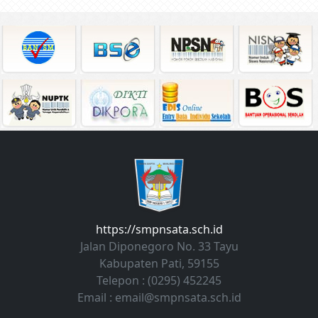
https://smpnsata.sch.id
Jalan Diponegoro No. 33 Tayu
Kabupaten Pati, 59155
Telepon : (0295) 452245
Email :
email@smpnsata.sch.id