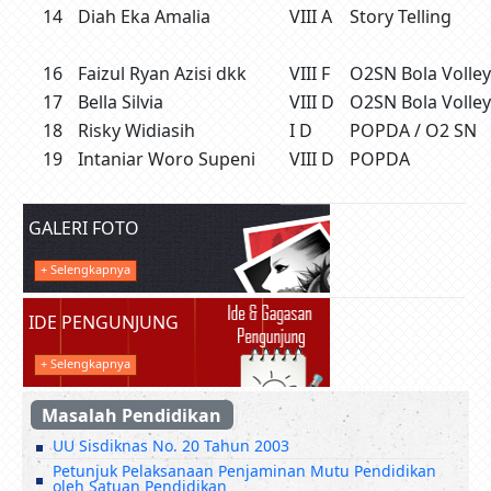
14
Diah Eka Amalia
VIII A
Story Telling
16
Faizul Ryan Azisi dkk
VIII F
O2SN Bola Volley
17
Bella Silvia
VIII D
O2SN Bola Volley
18
Risky Widiasih
I D
POPDA / O2 SN
19
Intaniar Woro Supeni
VIII D
POPDA
GALERI FOTO
+ Selengkapnya
IDE PENGUNJUNG
+ Selengkapnya
Masalah Pendidikan
UU Sisdiknas No. 20 Tahun 2003
Petunjuk Pelaksanaan Penjaminan Mutu Pendidikan
oleh Satuan Pendidikan