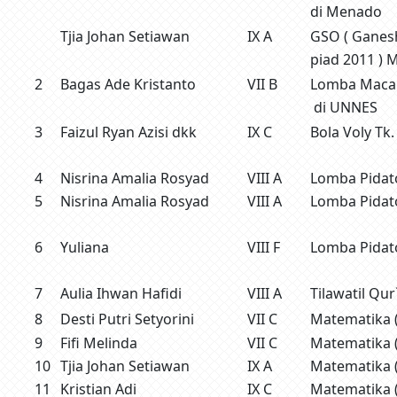
di Menado
Tjia Johan Setiawan
IX A
GSO ( Ganes
piad 2011 ) 
2
Bagas Ade Kristanto
VII B
Lomba Macap
di UNNES
3
Faizul Ryan Azisi dkk
IX C
Bola Voly Tk
4
Nisrina Amalia Rosyad
VIII A
Lomba Pidat
5
Nisrina Amalia Rosyad
VIII A
Lomba Pidat
6
Yuliana
VIII F
Lomba Pidat
7
Aulia Ihwan Hafidi
VIII A
Tilawatil Qur
8
Desti Putri Setyorini
VII C
Matematika 
9
Fifi Melinda
VII C
Matematika 
10
Tjia Johan Setiawan
IX A
Matematika 
11
Kristian Adi
IX C
Matematika 