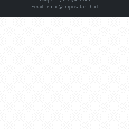
Email :
email@smpnsata.sch.id