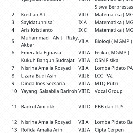
Siswa Berprestas
2
Kristian Adi
VIII C
Matematika ( M
3
Sayidatunnisa`
IX A
Matematika ( M
4
Aris Kristianto
IX C
Matematika ( M
Muhammad Alvit Rizky
5
VII A
Biologi ( MGMP )
Akbar
6
Emeralda Egnasia
VIII A
Fisika ( MGMP )
Kukuh Bangun Sudrajat
VIII A
OSN Fisika
7
Nisrina Amalia Rosyad
VII A
Lomba Pidato PA
8
Lizara Budi Asih
VIII E
LCC PAI
9
Dinda Ines Secsaria
VIII A
MTQ Putri
10
Yayang Salsabila Bariroh
VIII D
Vocal Group
11
Badrul Aini dkk
VIII D
PBB dan TUS
12
Nisrina Amalia Rosyad
VII A
Lomba Pidato Ba
13
Rofida Amalia Arini
VIII A
Cipta Cerpen