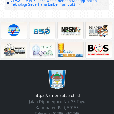
ZEWAS EMPUK (Zero Waste dengan Menggunakan
Teknologi Sederhana Ember Tumpuk)
https://smpnsata.sch.id
Jalan Diponegoro No. 33 Tayu
Kabupaten Pati, 59155
Telepon : (0295) 452245