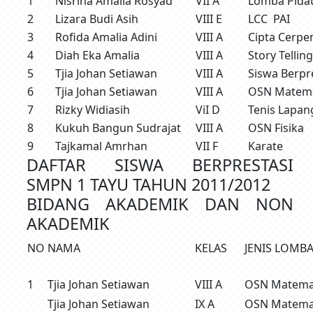
1
Nisrina Amalia Rosyad
VII A
Lomba Pidat
2
Lizara Budi Asih
VIII E
LCC PAI
3
Rofida Amalia Adini
VIII A
Cipta Cerpe
4
Diah Eka Amalia
VIII A
Story Telling
5
Tjia Johan Setiawan
VIII A
Siswa Berpr
6
Tjia Johan Setiawan
VIII A
OSN Matema
7
Rizky Widiasih
ViI D
Tenis Lapan
8
Kukuh Bangun Sudrajat
VIII A
OSN Fisika
9
Tajkamal Amrhan
VII F
Karate
DAFTAR SISWA BERPRESTASI
SMPN 1 TAYU TAHUN 2011/2012
BIDANG AKADEMIK DAN NON
AKADEMIK
NO
NAMA
KELAS
JENIS LOMB
1
Tjia Johan Setiawan
VIII A
OSN Matema
Tjia Johan Setiawan
IX A
OSN Matemat