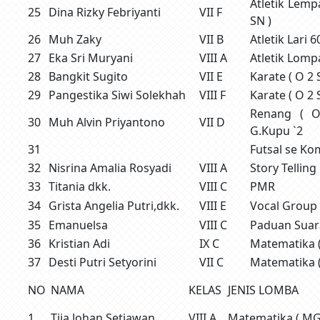
Atletik Lemp
25
Dina Rizky Febriyanti
VII F
SN )
26
Muh Zaky
VII B
Atletik Lari 6
27
Eka Sri Muryani
VIII A
Atletik Lompa
28
Bangkit Sugito
VII E
Karate ( O 2 
29
Pangestika Siwi Solekhah
VIII F
Karate ( O 2 
Renang ( 
30
Muh Alvin Priyantono
VII D
G.Kupu `2
31
Futsal se Ko
32
Nisrina Amalia Rosyadi
VIII A
Story Telling
33
Titania dkk.
VIII C
PMR
34
Grista Angelia Putri,dkk.
VIII E
Vocal Group
35
Emanuelsa
VIII C
Paduan Suar
36
Kristian Adi
IX C
Matematika (
37
Desti Putri Setyorini
VII C
Matematika (
NO
NAMA
KELAS
JENIS LOMBA
1
Tjia Johan Setiawan
VIII A
Matematika ( M