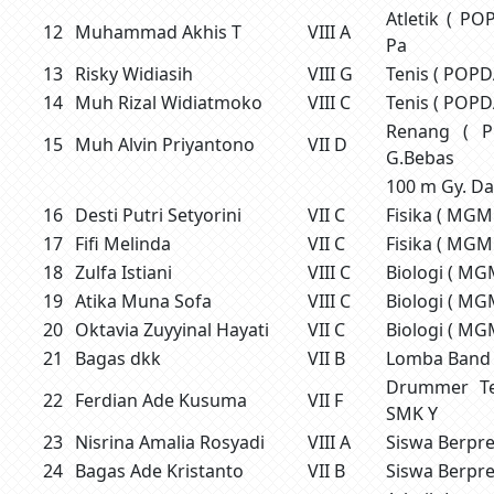
Atletik ( PO
12
Muhammad Akhis T
VIII A
Pa
13
Risky Widiasih
VIII G
Tenis ( POPDA
14
Muh Rizal Widiatmoko
VIII C
Tenis ( POPD
Renang ( 
15
Muh Alvin Priyantono
VII D
G.Bebas
100 m Gy. D
16
Desti Putri Setyorini
VII C
Fisika ( MGM
17
Fifi Melinda
VII C
Fisika ( MGM
18
Zulfa Istiani
VIII C
Biologi ( MG
19
Atika Muna Sofa
VIII C
Biologi ( MG
20
Oktavia Zuyyinal Hayati
VII C
Biologi ( MG
21
Bagas dkk
VII B
Lomba Band
Drummer Te
22
Ferdian Ade Kusuma
VII F
SMK Y
23
Nisrina Amalia Rosyadi
VIII A
Siswa Berpre
24
Bagas Ade Kristanto
VII B
Siswa Berpre